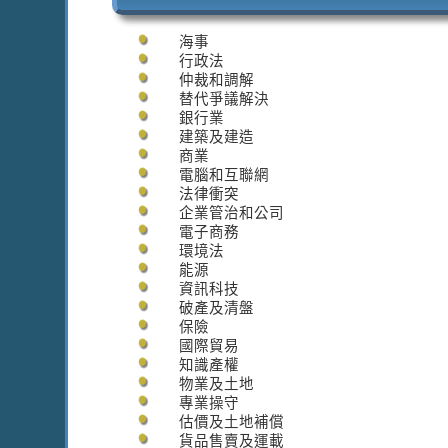
海事
行政法
仲裁和調解
替代爭議解決
銀行業
建築及建造
商業
電腦和互聯網
法律衝突
企業管治和公司
電子商務
環境法
能源
資訊科技
破產及清盤
保險
國際貿易
知識產權
物業及土地
專業操守
估價及土地補償
貨品售賣及運載